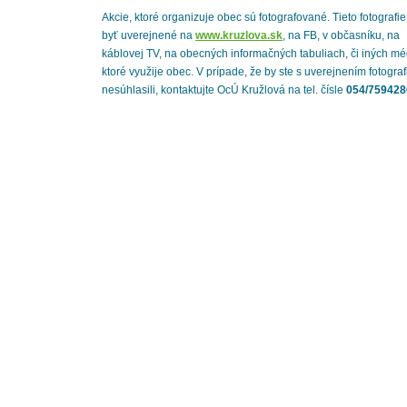
Akcie, ktoré organizuje obec sú fotografované. Tieto fotografi
byť uverejnené na
www.kruzlova.sk
, na FB, v občasníku, na
káblovej TV, na obecných informačných tabuliach, či iných mé
ktoré využije obec. V prípade, že by ste s uverejnením fotograf
nesúhlasili, kontaktujte OcÚ Kružlová na tel. čísle
054/759428