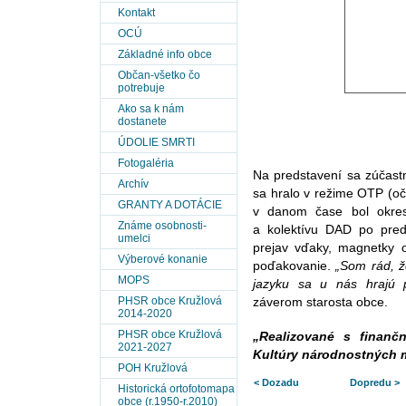
Kontakt
OCÚ
Základné info obce
Občan-všetko čo
potrebuje
Ako sa k nám
dostanete
ÚDOLIE SMRTI
Fotogaléria
Na predstavení sa zúčastn
Archív
sa hralo v režime OTP (oč
GRANTY A DOTÁCIE
v danom čase bol okres
Známe osobnosti-
a kolektívu DAD po pred
umelci
prejav vďaky, magnetky 
Výberové konanie
poďakovanie.
„Som rád, ž
MOPS
jazyku sa u nás hrajú 
PHSR obce Kružlová
záverom starosta obce.
2014-2020
PHSR obce Kružlová
„Realizované s finan
2021-2027
Kultúry národnostných 
POH Kružlová
< Dozadu
Dopredu >
Historická ortofotomapa
obce (r.1950-r.2010)