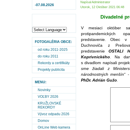
Napísal Administrator
-07.08.2026
Utorok, 12 Október 2021 06:48
Divadelné pr
V mesiaci október sa
protipandemických op
predstavenie. Obec v 
FOTOGALÉRIA OBCE:
Duchnoviča z Prešova
od roku 2011-2025
predstavenie
OSTALI H
do roku 2011
Koprivnického
. Na dan
s divadlom napísali projek
Rekordy a certifikáty
sme žiadali z Minister
Projekty publicita
národnostných menšín“ - 
PhDr. Adrián Gužo
.
MENU:
Novinky
VOĽBY 2026
KRUŽLOVSKÉ
REKORDY
Vývoz odpadu 2026
Domov
OnLine Web kamera