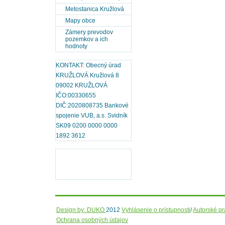
Metostanica Kružlová
Mapy obce
Zámery prevodov
pozemkov a ich
hodnoty
KONTAKT: Obecný úrad
KRUŽLOVÁ Kružlová 8
09002 KRUŽLOVÁ
IČO:00330655
DIČ:2020808735 Bankové
spojenie VUB, a.s. Svidník
SK09 0200 0000 0000
1892 3612
Design by: DUKO
2012
Vyhlásenie o prístupnosti
/
Autorské p
Ochrana osobných údajov