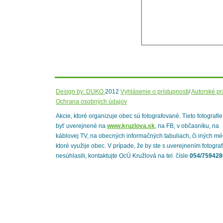
Design by: DUKO
2012
Vyhlásenie o prístupnosti
/
Autorské p
Ochrana osobných údajov
Akcie, ktoré organizuje obec sú fotografované. Tieto fotografi
byť uverejnené na
www.kruzlova.sk
, na FB, v občasníku, na
káblovej TV, na obecných informačných tabuliach, či iných mé
ktoré využije obec. V prípade, že by ste s uverejnením fotograf
nesúhlasili, kontaktujte OcÚ Kružlová na tel. čísle
054/759428