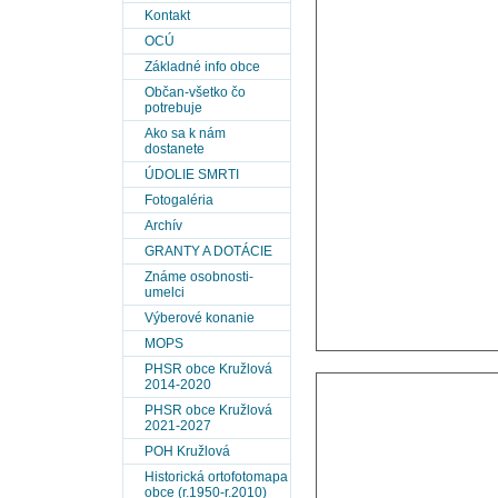
Kontakt
OCÚ
Základné info obce
Občan-všetko čo
potrebuje
Ako sa k nám
dostanete
ÚDOLIE SMRTI
Fotogaléria
Archív
GRANTY A DOTÁCIE
Známe osobnosti-
umelci
Výberové konanie
MOPS
PHSR obce Kružlová
2014-2020
PHSR obce Kružlová
2021-2027
POH Kružlová
Historická ortofotomapa
obce (r.1950-r.2010)