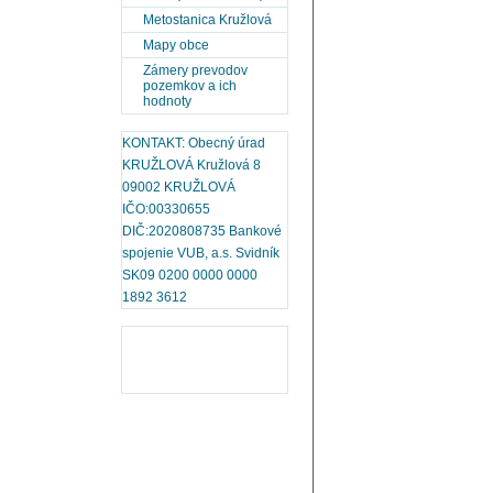
Metostanica Kružlová
Mapy obce
Zámery prevodov
pozemkov a ich
hodnoty
KONTAKT: Obecný úrad
KRUŽLOVÁ Kružlová 8
09002 KRUŽLOVÁ
IČO:00330655
DIČ:2020808735 Bankové
spojenie VUB, a.s. Svidník
SK09 0200 0000 0000
1892 3612