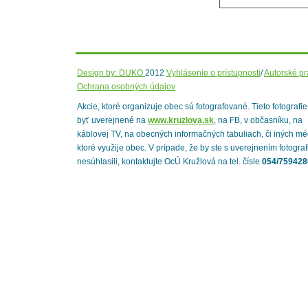
Design by: DUKO
2012
Vyhlásenie o prístupnosti
/
Autorské p
Ochrana osobných údajov
Akcie, ktoré organizuje obec sú fotografované. Tieto fotografi
byť uverejnené na
www.kruzlova.sk
, na FB, v občasníku, na
káblovej TV, na obecných informačných tabuliach, či iných mé
ktoré využije obec. V prípade, že by ste s uverejnením fotograf
nesúhlasili, kontaktujte OcÚ Kružlová na tel. čísle
054/759428