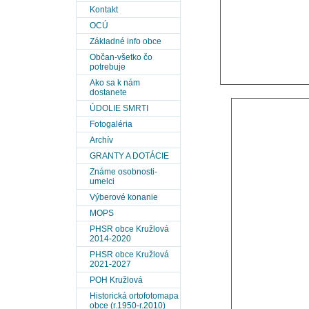
Kontakt
OCÚ
Základné info obce
Občan-všetko čo
potrebuje
Ako sa k nám
dostanete
ÚDOLIE SMRTI
Fotogaléria
Archív
GRANTY A DOTÁCIE
Známe osobnosti-
umelci
Výberové konanie
MOPS
PHSR obce Kružlová
2014-2020
PHSR obce Kružlová
2021-2027
POH Kružlová
Historická ortofotomapa
obce (r.1950-r.2010)