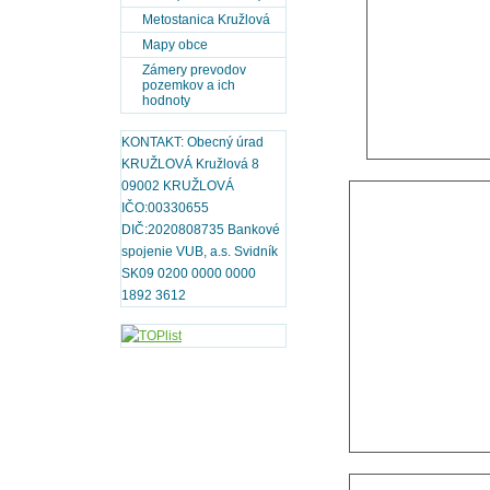
Metostanica Kružlová
Mapy obce
Zámery prevodov
pozemkov a ich
hodnoty
KONTAKT: Obecný úrad
KRUŽLOVÁ Kružlová 8
09002 KRUŽLOVÁ
IČO:00330655
DIČ:2020808735 Bankové
spojenie VUB, a.s. Svidník
SK09 0200 0000 0000
1892 3612