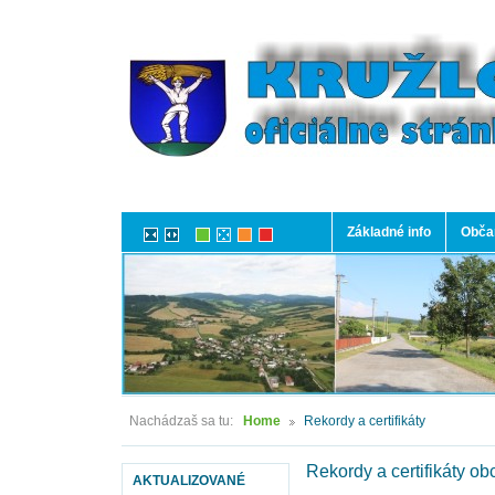
Základné info
Občan
Nachádzaš sa tu:
Home
Rekordy a certifikáty
Rekordy a certifikáty ob
AKTUALIZOVANÉ