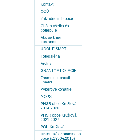
Kontakt
OCÚ
Základné info obce
Občan-všetko čo
potrebuje
Ako sa k nám
dostanete
ÚDOLIE SMRTI
Fotogaléria
Archív
GRANTY A DOTÁCIE
Známe osobnosti-
umelci
Výberové konanie
MOPS
PHSR obce Kružlová
2014-2020
PHSR obce Kružlová
2021-2027
POH Kružlová
Historická ortofotomapa
obce (r.1950-r.2010)