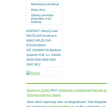
Metostanica Kružlová
Mapy obce
Zámery prevodov
pozemkov a ich
hodnoty
KONTAKT: Obecný úrad
KRUŽLOVÁ Kružlová 8
09002 KRUŽLOVÁ
IČO:00330655
DIČ:2020808735 Bankové
spojenie VUB, a.s. Svidník
SK09 0200 0000 0000
1892 3612
Design by: DUKO
2012
Vyhlásenie o prístupnosti
/
Autorské p
Ochrana osobných údajov
Akcie, ktoré organizuje obec sú fotografované. Tieto fotografi
byť uverejnené na
www.kruzlova.sk
, na FB, v občasníku, na