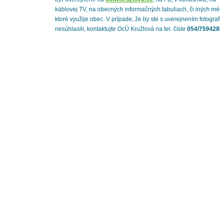
káblovej TV, na obecných informačných tabuliach, či iných mé
ktoré využije obec. V prípade, že by ste s uverejnením fotograf
nesúhlasili, kontaktujte OcÚ Kružlová na tel. čísle
054/759428