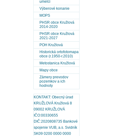
umelci
Výberové konanie
MOPS
PHSR obce Kružlová
2014-2020
PHSR obce Kružlová
2021-2027
POH Kružlová
Historická ortofotomapa
obce (r.1950-r.2010)
Metostanica Kružlová
Mapy obce
Zámery prevodov
pozemkov a ich
hodnoty
KONTAKT: Obecný úrad
KRUŽLOVÁ Kružlová 8
09002 KRUŽLOVÁ
IČO:00330655
DIČ:2020808735 Bankové
spojenie VUB, a.s. Svidník
SK09 0200 0000 0000