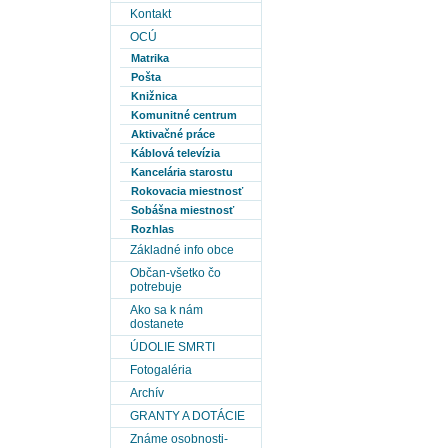
Kontakt
OCÚ
Matrika
Pošta
Knižnica
Komunitné centrum
Aktivačné práce
Káblová televízia
Kancelária starostu
Rokovacia miestnosť
Sobášna miestnosť
Rozhlas
Základné info obce
Občan-všetko čo
potrebuje
Ako sa k nám
dostanete
ÚDOLIE SMRTI
Fotogaléria
Archív
GRANTY A DOTÁCIE
Známe osobnosti-