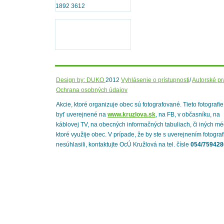
1892 3612
Design by: DUKO
2012
Vyhlásenie o prístupnosti
/
Autorské p
Ochrana osobných údajov
Akcie, ktoré organizuje obec sú fotografované. Tieto fotografi
byť uverejnené na
www.kruzlova.sk
, na FB, v občasníku, na
káblovej TV, na obecných informačných tabuliach, či iných mé
ktoré využije obec. V prípade, že by ste s uverejnením fotograf
nesúhlasili, kontaktujte OcÚ Kružlová na tel. čísle
054/759428