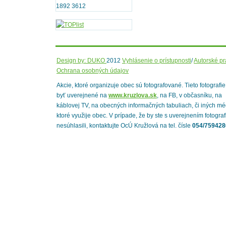
1892 3612
Design by: DUKO
2012
Vyhlásenie o prístupnosti
/
Autorské p
Ochrana osobných údajov
Akcie, ktoré organizuje obec sú fotografované. Tieto fotografi
byť uverejnené na
www.kruzlova.sk
, na FB, v občasníku, na
káblovej TV, na obecných informačných tabuliach, či iných mé
ktoré využije obec. V prípade, že by ste s uverejnením fotograf
nesúhlasili, kontaktujte OcÚ Kružlová na tel. čísle
054/759428