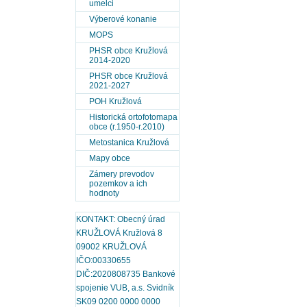
umelci
Výberové konanie
MOPS
PHSR obce Kružlová
2014-2020
PHSR obce Kružlová
2021-2027
POH Kružlová
Historická ortofotomapa
obce (r.1950-r.2010)
Metostanica Kružlová
Mapy obce
Zámery prevodov
pozemkov a ich
hodnoty
KONTAKT: Obecný úrad
KRUŽLOVÁ Kružlová 8
09002 KRUŽLOVÁ
IČO:00330655
DIČ:2020808735 Bankové
spojenie VUB, a.s. Svidník
SK09 0200 0000 0000