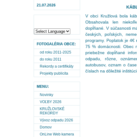
21.07.2026
KÁBL
V obci Kružlová bola káb
Obsahovala len niekoľk
dopĺňané. V súčasnosti m
českých,
poľských, neme
programy. Poplatok je 4€
FOTOGALÉRIA OBCE:
75 % domácnosti. Obec má
od roku 2011-2025
priebežne dopĺňané info
odpadu, rôzne, oznámeni
do roku 2011
autobusov, oznam o čase 
Rekordy a certifikáty
číslach na dôležité inštitúci
Projekty publicita
MENU:
Novinky
VOĽBY 2026
KRUŽLOVSKÉ
REKORDY
Vývoz odpadu 2026
Domov
OnLine Web kamera