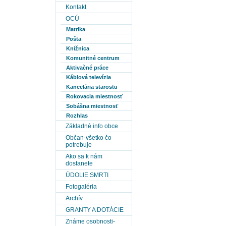
Kontakt
OCÚ
Matrika
Pošta
Knižnica
Komunitné centrum
Aktivačné práce
Káblová televízia
Kancelária starostu
Rokovacia miestnosť
Sobášna miestnosť
Rozhlas
Základné info obce
Občan-všetko čo
potrebuje
Ako sa k nám
dostanete
ÚDOLIE SMRTI
Fotogaléria
Archív
GRANTY A DOTÁCIE
Známe osobnosti-