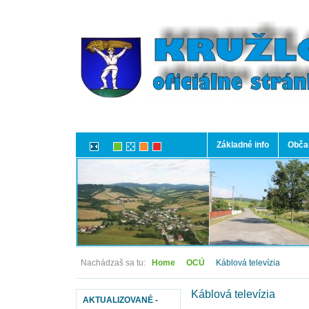
Základné info
Občan
Nachádzaš sa tu:
Home
OCÚ
Káblová televízia
Káblová televízia
AKTUALIZOVANÉ -