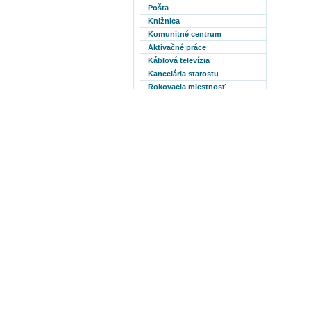
Pošta
Knižnica
Komunitné centrum
Aktivačné práce
Káblová televízia
Kancelária starostu
Rokovacia miestnosť
Sobášna miestnosť
Rozhlas
Základné info obce
Občan-všetko čo potrebuje
Ako sa k nám dostanete
ÚDOLIE SMRTI
Fotogaléria
Archív
GRANTY A DOTÁCIE
Známe osobnosti-umelci
Výberové konanie
MOPS
PHSR obce Kružlová 2014-
2020