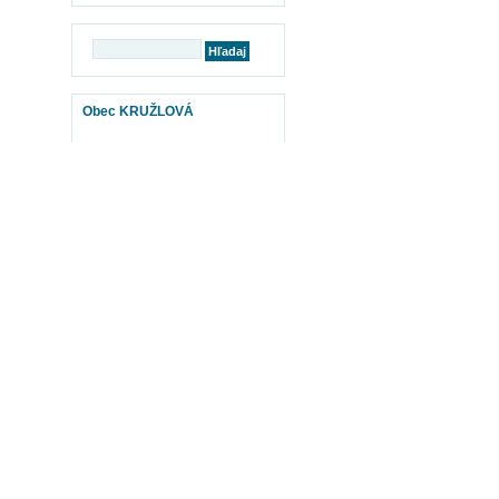
Obec KRUŽLOVÁ
mapy
BABYBURZA
Otvor www.babyburza.sk TU