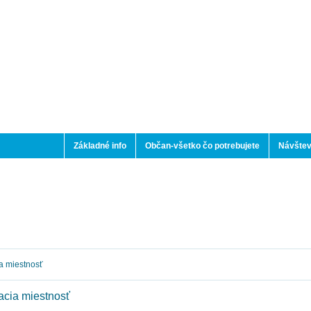
Základné info
Občan-všetko čo potrebujete
Návštev
 miestnosť
cia miestnosť