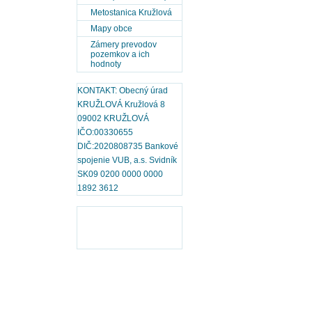
Metostanica Kružlová
Mapy obce
Zámery prevodov
pozemkov a ich
hodnoty
KONTAKT: Obecný úrad
KRUŽLOVÁ Kružlová 8
09002 KRUŽLOVÁ
IČO:00330655
DIČ:2020808735 Bankové
spojenie VUB, a.s. Svidník
SK09 0200 0000 0000
1892 3612