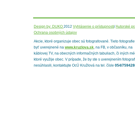
Design by: DUKO
2012
Vyhlásenie o prístupnosti
/
Autorské p
Ochrana osobných údajov
Akcie, ktoré organizuje obec sú fotografované. Tieto fotografi
byť uverejnené na
www.kruzlova.sk
, na FB, v občasníku, na
káblovej TV, na obecných informačných tabuliach, či iných mé
ktoré využije obec. V prípade, že by ste s uverejnením fotograf
nesúhlasili, kontaktujte OcÚ Kružlová na tel. čísle
054/759428