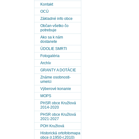
Kontakt
OCÚ
Základné info obce
Občan-všetko čo
potrebuje
Ako sa k nám
dostanete
ÚDOLIE SMRTI
Fotogaléria
Archív
GRANTY A DOTÁCIE
Známe osobnosti-
umelci
Výberové konanie
MOPS
PHSR obce Kružlová
2014-2020
PHSR obce Kružlová
2021-2027
POH Kružlová
Historická ortofotomapa
obce (r.1950-r.2010)