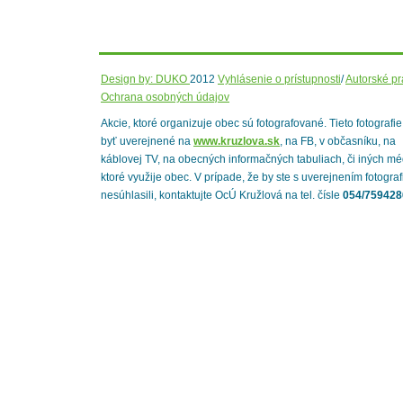
Design by: DUKO
2012
Vyhlásenie o prístupnosti
/
Autorské p
Ochrana osobných údajov
Akcie, ktoré organizuje obec sú fotografované. Tieto fotografi
byť uverejnené na
www.kruzlova.sk
, na FB, v občasníku, na
káblovej TV, na obecných informačných tabuliach, či iných mé
ktoré využije obec. V prípade, že by ste s uverejnením fotograf
nesúhlasili, kontaktujte OcÚ Kružlová na tel. čísle
054/759428