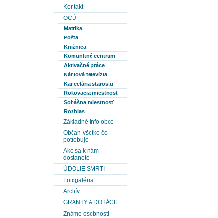
Kontakt
OCÚ
Matrika
Pošta
Knižnica
Komunitné centrum
Aktivačné práce
Káblová televízia
Kancelária starostu
Rokovacia miestnosť
Sobášna miestnosť
Rozhlas
Základné info obce
Občan-všetko čo
potrebuje
Ako sa k nám
dostanete
ÚDOLIE SMRTI
Fotogaléria
Archív
GRANTY A DOTÁCIE
Známe osobnosti-