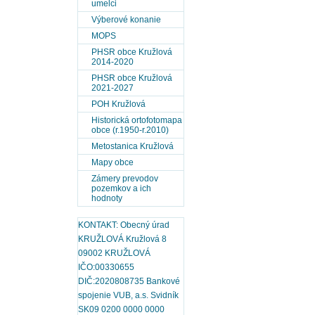
umelci
Výberové konanie
MOPS
PHSR obce Kružlová
2014-2020
PHSR obce Kružlová
2021-2027
POH Kružlová
Historická ortofotomapa
obce (r.1950-r.2010)
Metostanica Kružlová
Mapy obce
Zámery prevodov
pozemkov a ich
hodnoty
KONTAKT: Obecný úrad
KRUŽLOVÁ Kružlová 8
09002 KRUŽLOVÁ
IČO:00330655
DIČ:2020808735 Bankové
spojenie VUB, a.s. Svidník
SK09 0200 0000 0000