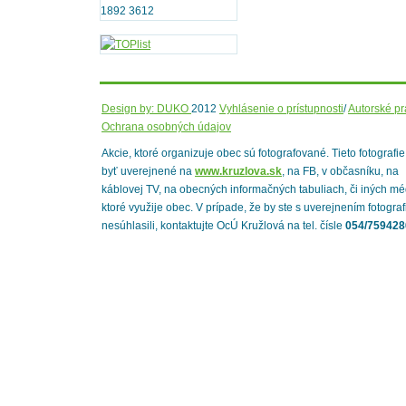
1892 3612
Design by: DUKO
2012
Vyhlásenie o prístupnosti
/
Autorské p
Ochrana osobných údajov
Akcie, ktoré organizuje obec sú fotografované. Tieto fotografi
byť uverejnené na
www.kruzlova.sk
, na FB, v občasníku, na
káblovej TV, na obecných informačných tabuliach, či iných mé
ktoré využije obec. V prípade, že by ste s uverejnením fotograf
nesúhlasili, kontaktujte OcÚ Kružlová na tel. čísle
054/759428