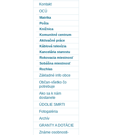
Kontakt
OCÚ
Matrika
Pošta
Knižnica
Komunitné centrum
Aktivačné práce
Káblová televízia
Kancelária starostu
Rokovacia miestnosť
Sobášna miestnosť
Rozhlas
Základné info obce
Občan-všetko čo
potrebuje
Ako sa k nám
dostanete
ÚDOLIE SMRTI
Fotogaléria
Archív
GRANTY A DOTÁCIE
Známe osobnosti-