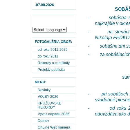
-07.08.2026
SOBÁ
-
sobášna m
najkrajšie v okre
-
na stenách
Nikolaja FEĎKO
FOTOGALÉRIA OBCE:
-
sobášne dni sú
od roku 2011-2025
-
za sobášiacich
do roku 2011
Rekordy a certifikáty
Projekty publicita
sta
MENU:
Novinky
-
pri sobášoch
VOĽBY 2026
svadobné piesne
KRUŽLOVSKÉ
REKORDY
-
od roku 
odovzdáva ako d
Vývoz odpadu 2026
Domov
OnLine Web kamera