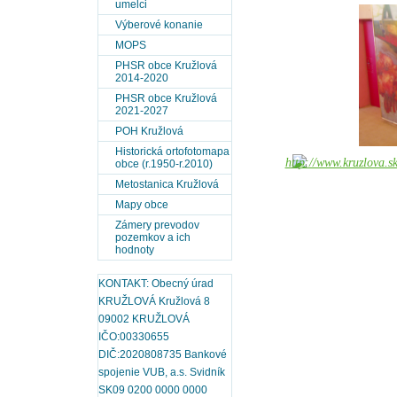
umelci
Výberové konanie
MOPS
PHSR obce Kružlová
2014-2020
PHSR obce Kružlová
2021-2027
POH Kružlová
Historická ortofotomapa
obce (r.1950-r.2010)
Metostanica Kružlová
Mapy obce
Zámery prevodov
pozemkov a ich
hodnoty
KONTAKT: Obecný úrad
KRUŽLOVÁ Kružlová 8
09002 KRUŽLOVÁ
IČO:00330655
DIČ:2020808735 Bankové
spojenie VUB, a.s. Svidník
SK09 0200 0000 0000