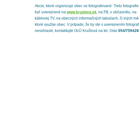
Akcie, ktoré organizuje obec sú fotografované. Tieto fotografi
byť uverejnené na
www.kruzlova.sk
, na FB, v občasníku, na
káblovej TV, na obecných informačných tabuliach, či iných mé
ktoré využije obec. V prípade, že by ste s uverejnením fotograf
nesúhlasili, kontaktujte OcÚ Kružlová na tel. čísle
054/759428