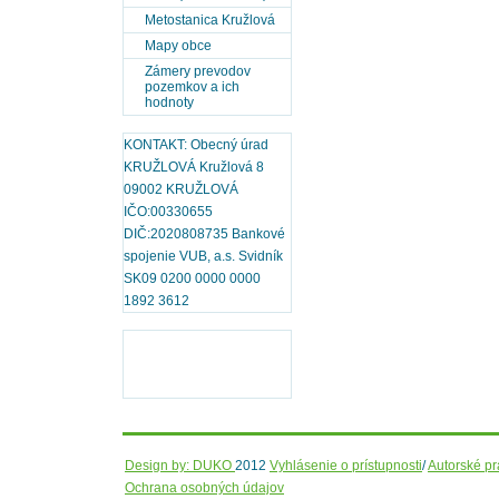
Metostanica Kružlová
Mapy obce
Zámery prevodov
pozemkov a ich
hodnoty
KONTAKT: Obecný úrad
KRUŽLOVÁ Kružlová 8
09002 KRUŽLOVÁ
IČO:00330655
DIČ:2020808735 Bankové
spojenie VUB, a.s. Svidník
SK09 0200 0000 0000
1892 3612
Design by: DUKO
2012
Vyhlásenie o prístupnosti
/
Autorské p
Ochrana osobných údajov