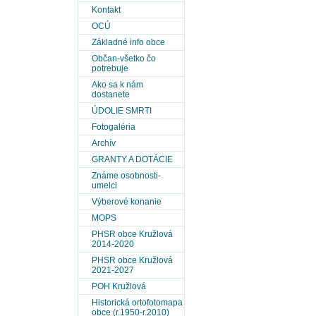
Kontakt
OCÚ
Základné info obce
Občan-všetko čo
potrebuje
Ako sa k nám
dostanete
ÚDOLIE SMRTI
Fotogaléria
Archív
GRANTY A DOTÁCIE
Známe osobnosti-
umelci
Výberové konanie
MOPS
PHSR obce Kružlová
2014-2020
PHSR obce Kružlová
2021-2027
POH Kružlová
Historická ortofotomapa
obce (r.1950-r.2010)