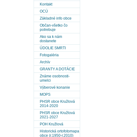
Kontakt
OCÚ
Základné info obce
Občan-všetko čo
potrebuje
Ako sa k nám
dostanete
ÚDOLIE SMRTI
Fotogaléria
Archív
GRANTY A DOTÁCIE
Známe osobnosti-
umelci
Výberové konanie
MOPS
PHSR obce Kružlová
2014-2020
PHSR obce Kružlová
2021-2027
POH Kružlová
Historická ortofotomapa
obce (r.1950-r.2010)