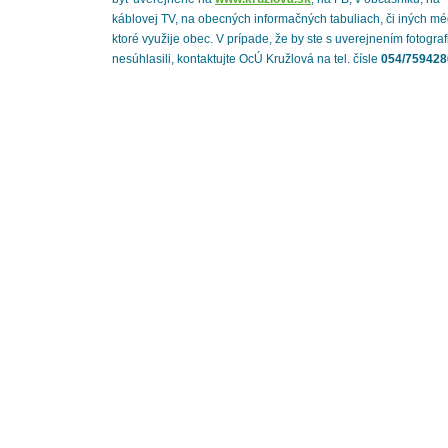
káblovej TV, na obecných informačných tabuliach, či iných mé
ktoré využije obec. V prípade, že by ste s uverejnením fotograf
nesúhlasili, kontaktujte OcÚ Kružlová na tel. čísle
054/759428