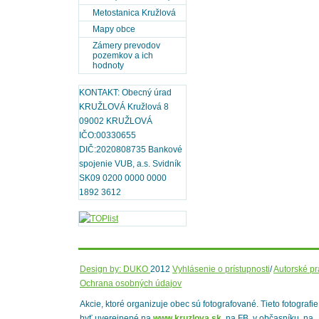
Metostanica Kružlová
Mapy obce
Zámery prevodov
pozemkov a ich
hodnoty
KONTAKT: Obecný úrad
KRUŽLOVÁ Kružlová 8
09002 KRUŽLOVÁ
IČO:00330655
DIČ:2020808735 Bankové
spojenie VUB, a.s. Svidník
SK09 0200 0000 0000
1892 3612
Design by: DUKO
2012
Vyhlásenie o prístupnosti
/
Autorské p
Ochrana osobných údajov
Akcie, ktoré organizuje obec sú fotografované. Tieto fotografi
byť uverejnené na
www.kruzlova.sk
, na FB, v občasníku, na