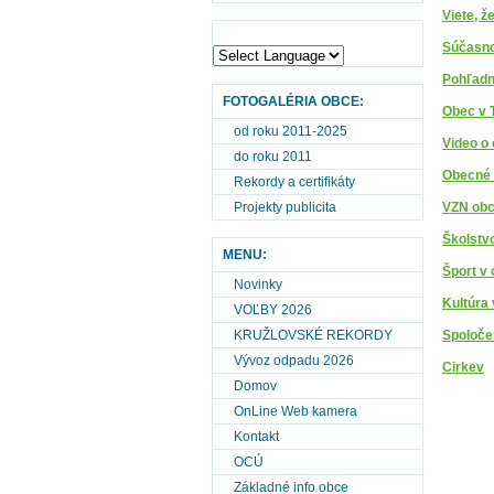
Viete, že
Súčasn
Pohľadn
FOTOGALÉRIA OBCE:
Obec v 
od roku 2011-2025
Video o 
do roku 2011
Obecné
Rekordy a certifikáty
Projekty publicita
VZN obc
Školstv
MENU:
Šport v 
Novinky
Kultúra 
VOĽBY 2026
KRUŽLOVSKÉ REKORDY
Spoloče
Vývoz odpadu 2026
Cirkev
Domov
OnLine Web kamera
Kontakt
OCÚ
Základné info obce