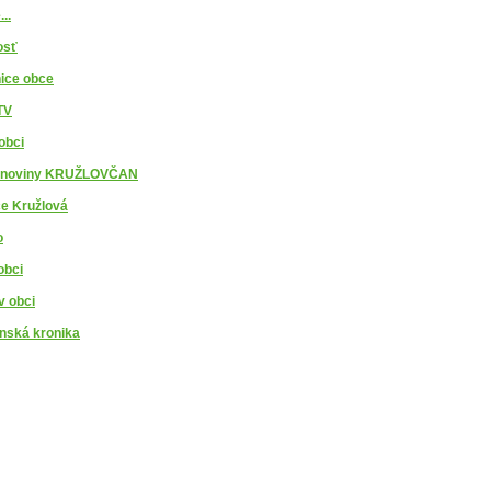
...
osť
ice obce
TV
obci
 noviny KRUŽLOVČAN
e Kružlová
o
obci
v obci
nská kronika