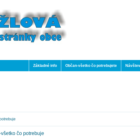
Základné info
Občan-všetko čo potrebujete
Návštev
potrebuje
všetko čo potrebuje