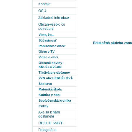
Kontakt
OCÚ
Základné info obce
Občan-všetko čo
potrebuje
Viete, že...
Súčastnosť
Edukačná aktivita zam
Pohľadnice obce
Obec v TV
Video o obci
Obecné noviny
KRUŽLOVČAN
Tlačivá pre občanov
VZN obce KRUŽLOVÁ
Školstvo
Materská škola
Kultúra v obci
Spoločenská kronika
Cirkev
Ako sa k nám
dostanete
ÚDOLIE SMRTI
Fotogaléria