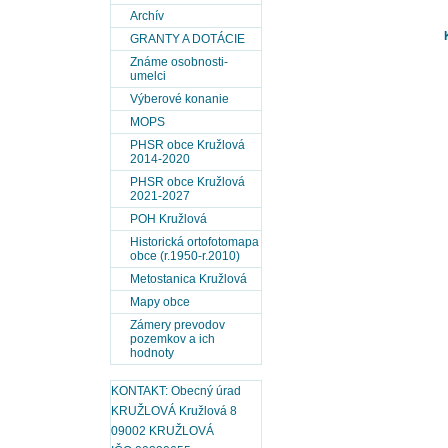
Archív
GRANTY A DOTÁCIE
Známe osobnosti-
umelci
Výberové konanie
MOPS
PHSR obce Kružlová
2014-2020
PHSR obce Kružlová
2021-2027
POH Kružlová
Historická ortofotomapa
obce (r.1950-r.2010)
Metostanica Kružlová
Mapy obce
Zámery prevodov
pozemkov a ich
hodnoty
KONTAKT: Obecný úrad
KRUŽLOVÁ Kružlová 8
09002 KRUŽLOVÁ