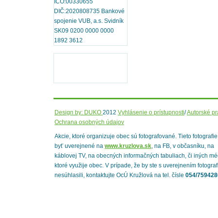
IČO:00330655
DIČ:2020808735 Bankové
spojenie VUB, a.s. Svidník
SK09 0200 0000 0000
1892 3612
Design by: DUKO
2012
Vyhlásenie o prístupnosti
/
Autorské p
Ochrana osobných údajov
Akcie, ktoré organizuje obec sú fotografované. Tieto fotografi
byť uverejnené na
www.kruzlova.sk
, na FB, v občasníku, na
káblovej TV, na obecných informačných tabuliach, či iných mé
ktoré využije obec. V prípade, že by ste s uverejnením fotograf
nesúhlasili, kontaktujte OcÚ Kružlová na tel. čísle
054/759428