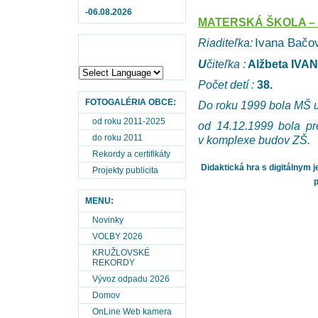
-06.08.2026
MATERSKÁ
ŠKOLA –
Ivana Bačo
Riaditeľka:
U
čiteľka
:
Alžbeta IVA
Počet detí :
38.
FOTOGALÉRIA OBCE:
Do roku 1999
bola MŠ u
od roku 2011-2025
od 14.12.1999 bola pr
do roku 2011
v komplexe budov ZŠ.
Rekordy a certifikáty
Didaktická hra s digitálnym 
Projekty publicita
MENU:
Novinky
VOĽBY 2026
KRUŽLOVSKÉ
REKORDY
Vývoz odpadu 2026
Domov
OnLine Web kamera