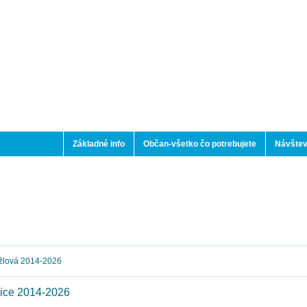
Základné info
Občan-všetko čo potrebujete
Návštev
žlová 2014-2026
ice 2014-2026