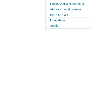
Občan-všetko čo potrebuje
Ako sa k nám dostanete
ÚDOLIE SMRTI
Fotogaléria
Archív
GRANTY A DOTÁCIE
Známe osobnosti-umelci
Výberové konanie
MOPS
PHSR obce Kružlová 2014-
2020
PHSR obce Kružlová 2021-
2027
POH Kružlová
Historická ortofotomapa obce
(r.1950-r.2010)
Metostanica Kružlová
Mapy obce
Zámery prevodov pozemkov a
ich hodnoty