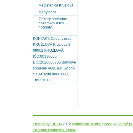
Metostanica Kružlová
Mapy obce
Zámery prevodov
pozemkov a ich
hodnoty
KONTAKT: Obecný úrad
KRUŽLOVÁ Kružlová 8
09002 KRUŽLOVÁ
IČO:00330655
DIČ:2020808735 Bankové
spojenie VUB, a.s. Svidník
SK09 0200 0000 0000
1892 3612
Design by: DUKO
2012
Vyhlásenie o prístupnosti
/
Autorské p
Ochrana osobných údajov