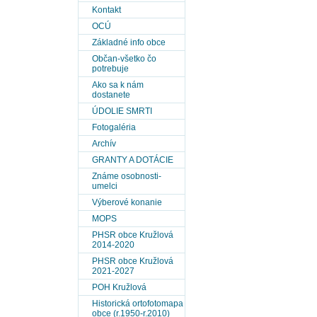
Kontakt
OCÚ
Základné info obce
Občan-všetko čo
potrebuje
Ako sa k nám
dostanete
ÚDOLIE SMRTI
Fotogaléria
Archív
GRANTY A DOTÁCIE
Známe osobnosti-
umelci
Výberové konanie
MOPS
PHSR obce Kružlová
2014-2020
PHSR obce Kružlová
2021-2027
POH Kružlová
Historická ortofotomapa
obce (r.1950-r.2010)