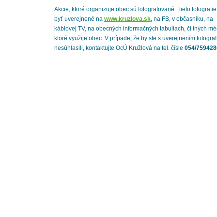
Akcie, ktoré organizuje obec sú fotografované. Tieto fotografi
byť uverejnené na
www.kruzlova.sk
, na FB, v občasníku, na
káblovej TV, na obecných informačných tabuliach, či iných mé
ktoré využije obec. V prípade, že by ste s uverejnením fotograf
nesúhlasili, kontaktujte OcÚ Kružlová na tel. čísle
054/759428