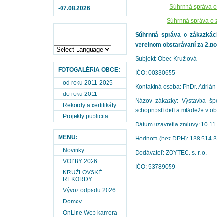
Súhrnná správa o
-07.08.2026
Súhrnná správa o z
Súhrnná správa o zákazkác
verejnom obstarávaní za 2.po
Subjekt: Obec Kružlová
FOTOGALÉRIA OBCE:
IČO: 00330655
od roku 2011-2025
Kontaktná osoba: PhDr. Adrián
do roku 2011
Názov zákazky: Výstavba špo
Rekordy a certifikáty
schopností detí a mládeže v ob
Projekty publicita
Dátum uzavretia zmluvy: 10.11
MENU:
Hodnota (bez DPH): 138 514.3
Novinky
Dodávateľ: ZOYTEC, s. r. o.
VOĽBY 2026
IČO: 53789059
KRUŽLOVSKÉ
REKORDY
Vývoz odpadu 2026
Domov
OnLine Web kamera