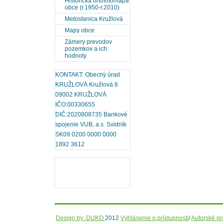
Historická ortofotomapa
obce (r.1950-r.2010)
Metostanica Kružlová
Mapy obce
Zámery prevodov
pozemkov a ich
hodnoty
KONTAKT: Obecný úrad
KRUŽLOVÁ Kružlová 8
09002 KRUŽLOVÁ
IČO:00330655
DIČ:2020808735 Bankové
spojenie VUB, a.s. Svidník
SK09 0200 0000 0000
1892 3612
Design by: DUKO
2012
Vyhlásenie o prístupnosti
/
Autorské p