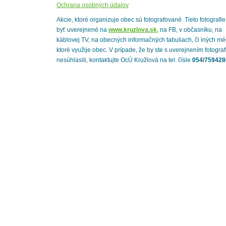
Ochrana osobných údajov
Akcie, ktoré organizuje obec sú fotografované. Tieto fotografi
byť uverejnené na
www.kruzlova.sk
, na FB, v občasníku, na
káblovej TV, na obecných informačných tabuliach, či iných mé
ktoré využije obec. V prípade, že by ste s uverejnením fotograf
nesúhlasili, kontaktujte OcÚ Kružlová na tel. čísle
054/759428