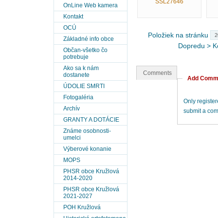
SSL27646
OnLine Web kamera
Kontakt
OCÚ
Položiek na stránku
Základné info obce
Dopredu
>
K
Občan-všetko čo
potrebuje
Ako sa k nám
Comments
dostanete
Add Comm
ÚDOLIE SMRTI
Fotogaléria
Only registe
Archív
submit a co
GRANTY A DOTÁCIE
Známe osobnosti-
umelci
Výberové konanie
MOPS
PHSR obce Kružlová
2014-2020
PHSR obce Kružlová
2021-2027
POH Kružlová