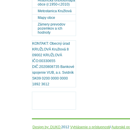
Historická ortofotomapa
obce (r.1950-r.2010)
Metostanica Kružlová
Mapy obce
Zámery prevodov
pozemkov a ich
hodnoty
KONTAKT: Obecný úrad
KRUŽLOVÁ Kružlová 8
09002 KRUŽLOVÁ
IČO:00330655
DIČ:2020808735 Bankové
spojenie VUB, a.s. Svidník
SK09 0200 0000 0000
1892 3612
Design by: DUKO
2012
Vyhlásenie o prístupnosti
/
Autorské p