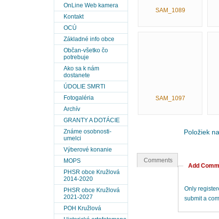
OnLine Web kamera
SAM_1089
Kontakt
OCÚ
Základné info obce
Občan-všetko čo
potrebuje
Ako sa k nám
dostanete
ÚDOLIE SMRTI
Fotogaléria
SAM_1097
Archív
GRANTY A DOTÁCIE
Známe osobnosti-
Položiek n
umelci
Výberové konanie
Comments
MOPS
Add Comm
PHSR obce Kružlová
2014-2020
Only registe
PHSR obce Kružlová
2021-2027
submit a co
POH Kružlová