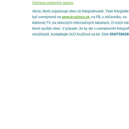
Ochrana osobných údajov
Akcie, ktoré organizuje obec sú fotografované. Tieto fotografi
byť uverejnené na
www.kruzlova.sk
, na FB, v občasníku, na
káblovej TV, na obecných informačných tabuliach, či iných mé
ktoré využije obec. V prípade, že by ste s uverejnením fotograf
nesúhlasili, kontaktujte OcÚ Kružlová na tel. čísle
054/759428