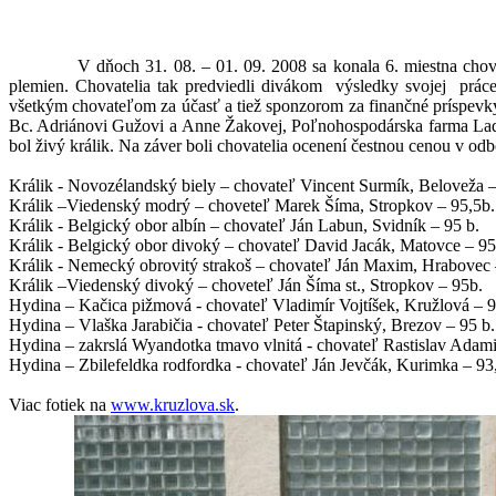
V dňoch 31. 08. – 01. 09. 2008 sa konala 6. miestna chov
plemien. Chovatelia tak predviedli divákom
výsledky svojej
prác
všetkým chovateľom za účasť a tiež sponzorom za finančné príspevky
Bc. Adriánovi Gužovi a Anne Žakovej, Poľnohospodárska farma Ladom
bol živý králik. Na záver boli chovatelia ocenení čestnou cenou v od
Králik - Novozélandský biely – chovateľ Vincent Surmík, Beloveža –
Králik –Viedenský modrý – choveteľ Marek Šíma, Stropkov – 95,5b.
Králik - Belgický obor albín – chovateľ Ján Labun, Svidník – 95 b.
Králik - Belgický obor divoký – chovateľ David Jacák, Matovce – 95
Králik - Nemecký obrovitý strakoš – chovateľ Ján Maxim, Hrabovec 
Králik –Viedenský divoký – choveteľ Ján Šíma st., Stropkov – 95b.
Hydina – Kačica pižmová - chovateľ Vladimír Vojtíšek, Kružlová – 9
Hydina – Vlaška Jarabičia - chovateľ Peter Štapinský, Brezov – 95 b.
Hydina – zakrslá Wyandotka tmavo vlnitá - chovateľ Rastislav Adami
Hydina – Zbilefeldka rodfordka - chovateľ Ján Jevčák, Kurimka – 93
Viac fotiek na
www.kruzlova.sk
.