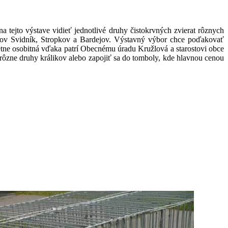
tejto výstave vidieť jednotlivé druhy čistokrvných zvierat rôznych
resov Svidník, Stropkov a Bardejov. Výstavný výbor chce poďakovať
étne osobitná vďaka patrí Obecnému úradu Kružlová a starostovi obce
ôzne druhy králikov alebo zapojiť sa do tomboly, kde hlavnou cenou