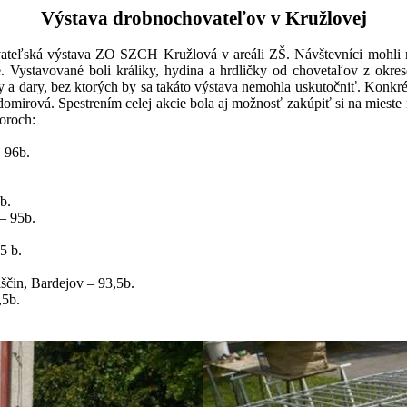
Výstava drobnochovateľov v Kružlovej
ateľská výstava ZO SZCH Kružlová v areáli ZŠ. Návštevníci mohli na 
e. Vystavované boli králiky, hydina a hrdličky od chovetaľov z ok
 a dary, bez ktorých by sa takáto výstava nemohla uskutočniť. Konkr
irová. Spestrením celej akcie bola aj možnosť zakúpiť si na mieste r
boroch:
 96b.
b.
– 95b.
5 b.
ščin, Bardejov – 93,5b.
,5b.